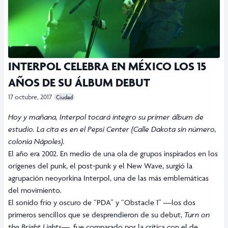
INTERPOL CELEBRA EN MÉXICO LOS 15
AÑOS DE SU ÁLBUM DEBUT
17 octubre, 2017
Ciudad
Hoy y mañana, Interpol tocará íntegro su primer álbum de
estudio. La cita es en el Pepsi Center (Calle Dakota sin número,
colonia Nápoles).
El año era 2002. En medio de una ola de grupos inspirados en los
orígenes del punk, el post-punk y el New Wave, surgió la
agrupación neoyorkina Interpol, una de las más emblemáticas
del movimiento.
El sonido frío y oscuro de “PDA” y “Obstacle 1” —los dos
primeros sencillos que se desprendieron de su debut,
Turn on
the Bright Lights
—, fue comparado por la crítica con el de