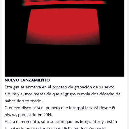
NUEVO LANZAMIENTO
Esta gira se enmarca en el proceso de grabación de su sexto
álbum y a unos meses de que el grupo cumpla dos décadas de
haber sido formado.
El nuevo disco será el primero que Interpol lanzará desde
El
pintor
, publicado en 2014.
Hasta el momento, sólo se sabe que los integrantes ya están
trabajando en el estudio y que dicha producción podrá