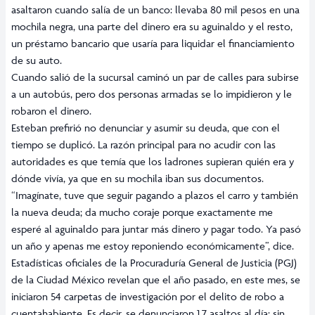
asaltaron cuando salía de un banco: llevaba 80 mil pesos en una
mochila negra, una parte del dinero era su aguinaldo y el resto,
un préstamo bancario que usaría para liquidar el financiamiento
de su auto.
Cuando salió de la sucursal caminó un par de calles para subirse
a un autobús, pero dos personas armadas se lo impidieron y le
robaron el dinero.
Esteban prefirió no denunciar y asumir su deuda, que con el
tiempo se duplicó. La razón principal para no acudir con las
autoridades es que temía que los ladrones supieran quién era y
dónde vivía, ya que en su mochila iban sus documentos.
“Imagínate, tuve que seguir pagando a plazos el carro y también
la nueva deuda; da mucho coraje porque exactamente me
esperé al aguinaldo para juntar más dinero y pagar todo. Ya pasó
un año y apenas me estoy reponiendo económicamente”, dice.
Estadísticas oficiales de la Procuraduría General de Justicia (PGJ)
de la Ciudad México revelan que el año pasado, en este mes, se
iniciaron 54 carpetas de investigación por el delito de robo a
cuentahabiente. Es decir, se denunciaron 1.7 asaltos al día; sin