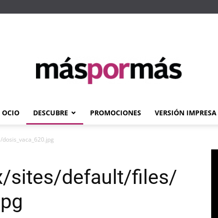
OCIO
DESCUBRE
PROMOCIONES
VERSIÓN IMPRESA
Máspormás
es/dosis_vaca_620.jpg
sites/default/files/
jpg