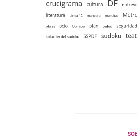
DF
crucigrama
cultura
entrevi
Metr
literatura
Línea 12
mancera
marchas
ocio
plan
segurida
Opinión
Salud
obras
sudoku
tea
SSPDF
solución del sudoku
SO