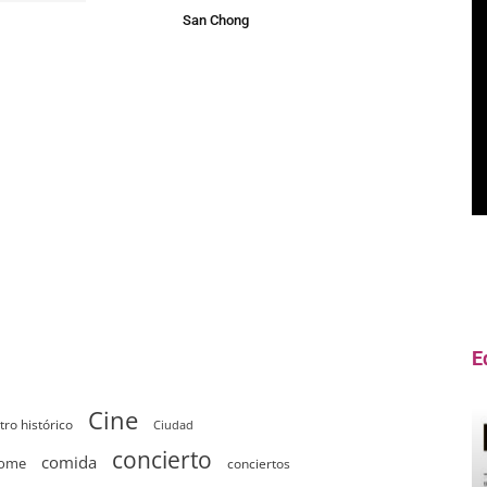
San Chong
E
Cine
tro histórico
Ciudad
concierto
comida
home
conciertos