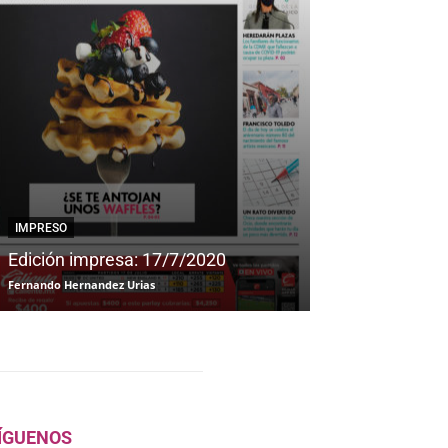
IMPRESO
IMPRESO
Edición impresa: 17/7/2020
Edición impre
Fernando Hernandez Urias
Fernando Hernandez
ÍGUENOS