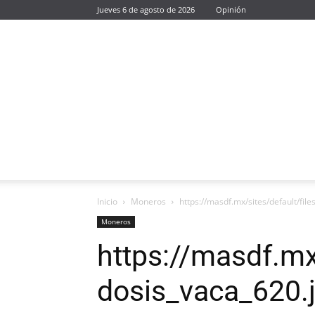
Jueves 6 de agosto de 2026
Opinión
Inicio
Moneros
https://masdf.mx/sites/default/fil
Moneros
https://masdf.mx/
dosis_vaca_620.