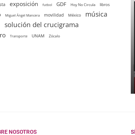
exposición
GDF
sta
Hoy No Circula
libros
futbol
música
o
movilidad
México
Miguel Ángel Mancera
solución del crucigrama
d
tro
UNAM
Zócalo
Transporte
BRE NOSOTROS
S