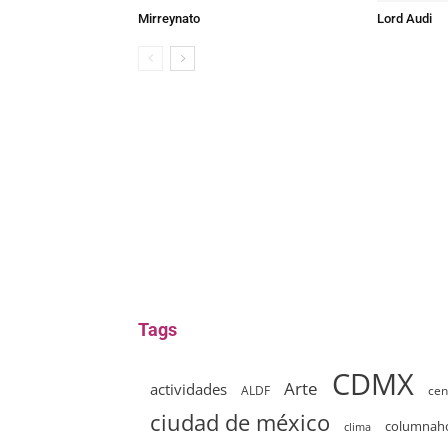
Mirreynato
Lord Audi
Tags
CDMX
Arte
actividades
ALDF
cen
ciudad de méxico
columna
clima