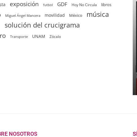
exposición
GDF
sta
Hoy No Circula
libros
futbol
música
o
movilidad
México
Miguel Ángel Mancera
solución del crucigrama
d
tro
UNAM
Zócalo
Transporte
BRE NOSOTROS
S