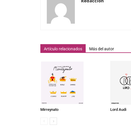
Redacción
Artículo relacionados
Más del autor
Mirreynato
Lord Audi