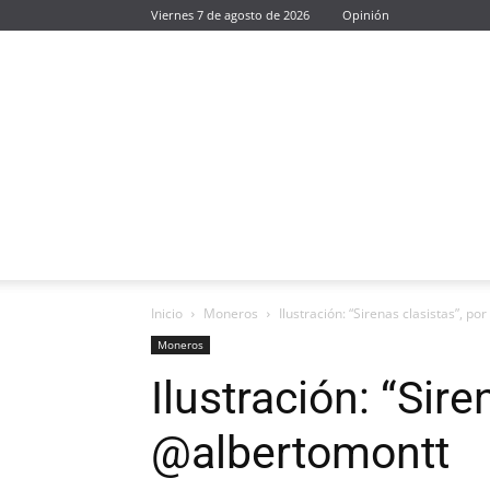
Viernes 7 de agosto de 2026
Opinión
Inicio
Moneros
Ilustración: “Sirenas clasistas”, p
Moneros
Ilustración: “Sire
@albertomontt