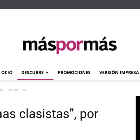
OCIO
DESCUBRE
PROMOCIONES
VERSIÓN IMPRESA
Máspormás
or @albertomontt
nas clasistas”, por