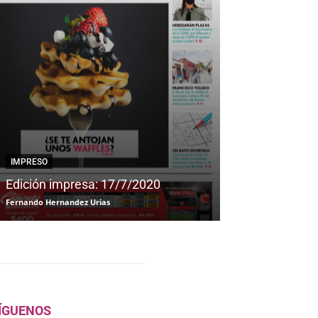
IMPRESO
IMPRESO
Edición impresa: 17/7/2020
Edición impre
Fernando Hernandez Urias
Fernando Hernandez
ÍGUENOS