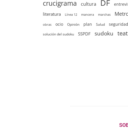
DF
crucigrama
cultura
entrevi
Metr
literatura
Línea 12
mancera
marchas
ocio
plan
segurida
Opinión
Salud
obras
sudoku
tea
SSPDF
solución del sudoku
SO