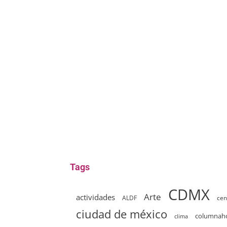
Tags
CDMX
Arte
actividades
ALDF
cen
ciudad de méxico
columna
clima