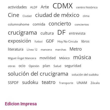
CDMX
Arte
actividades
ALDF
centro histórico
ciudad de méxico
Cine
clima
Ciudad
concierto
comida
columnahome
conciertos
DF
crucigrama
cultura
entrevista
exposición
GDF
Hoy No Circula
libros
futbol
Metro
literatura
Línea 12
mancera
marchas
música
movilidad
México
Miguel Ángel Mancera
ocio
plan
seguridad
Opinión
Salud
obras
solución del crucigrama
solución del sudoku
sudoku
teatro
SSPDF
UNAM
Zócalo
Transporte
Edicion Impresa