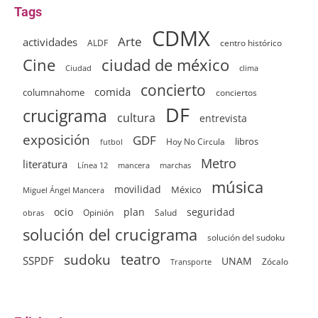
Tags
CDMX
Arte
actividades
ALDF
centro histórico
ciudad de méxico
Cine
clima
Ciudad
concierto
comida
columnahome
conciertos
DF
crucigrama
cultura
entrevista
exposición
GDF
Hoy No Circula
libros
futbol
Metro
literatura
Línea 12
mancera
marchas
música
movilidad
México
Miguel Ángel Mancera
ocio
plan
seguridad
Opinión
Salud
obras
solución del crucigrama
solución del sudoku
sudoku
teatro
SSPDF
UNAM
Zócalo
Transporte