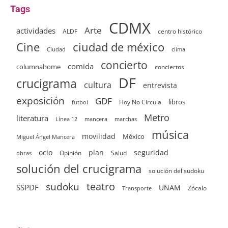
Tags
CDMX
Arte
actividades
ALDF
centro histórico
ciudad de méxico
Cine
clima
Ciudad
concierto
comida
columnahome
conciertos
DF
crucigrama
cultura
entrevista
exposición
GDF
Hoy No Circula
libros
futbol
Metro
literatura
Línea 12
mancera
marchas
música
movilidad
México
Miguel Ángel Mancera
ocio
plan
seguridad
Opinión
Salud
obras
solución del crucigrama
solución del sudoku
sudoku
teatro
SSPDF
UNAM
Zócalo
Transporte