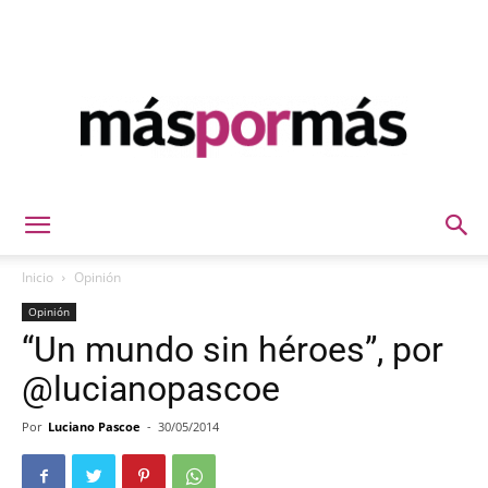
Máspormás
Inicio
Opinión
Opinión
“Un mundo sin héroes”, por
@lucianopascoe
Por
Luciano Pascoe
-
30/05/2014