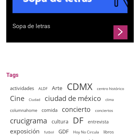
Sopa de letras
Tags
CDMX
Arte
actividades
ALDF
centro histórico
ciudad de méxico
Cine
clima
Ciudad
concierto
comida
columnahome
conciertos
DF
crucigrama
cultura
entrevista
exposición
GDF
Hoy No Circula
libros
futbol