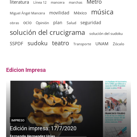
Metro
literatura
Línea 12
mancera
marchas
música
movilidad
México
Miguel Ángel Mancera
ocio
plan
seguridad
Opinión
Salud
obras
solución del crucigrama
solución del sudoku
sudoku
teatro
SSPDF
UNAM
Zócalo
Transporte
Edicion Impresa
IMPRESO
Edición impresa: 17/7/2020
Fernando Hernandez Urias
F