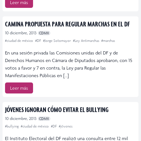
Leer más
CAMINA PROPUESTA PARA REGULAR MARCHAS EN EL DF
10 diciembre, 2013
CDMX
#ciudad de méxico
#DF
#Jorge Sotomayor
#Ley Antimarchas
#marchas
En una sesión privada las Comisiones unidas del DF y de
Derechos Humanos en Cámara de Diputados aprobaron, con 15
votos a favor y 7 en contra, la Ley para Regular las
Manifestaciones Públicas en […]
Leer más
JÓVENES IGNORAN CÓMO EVITAR EL BULLYING
10 diciembre, 2013
CDMX
#bullying
#ciudad de méxico
#DF
#jóvenes
El Instituto Electoral del DF realizó una consulta entre 12 mil