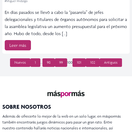
#Miguel Hidalgo
En días pasados se llevó a cabo la “pasarela” de jefes
delegacionales y titulares de órganos autónomos para solicitar a
la asamblea legislativa un aumento presupuestal para el próximo
año. Hubo de todo, desde los […]
Leer más
PAGINACIÓN
Nuevos
1
…
98
99
100
101
102
Antiguos
DE
ENTRADAS
SOBRE NOSOTROS
Además de ofrecerte lo mejor de la web en un solo lugar, en máspormás
también encontrarás juegos dinámicos para pasar un gran rato. Entre
nuestro contenido hallarás noticias nacionales e internacionales, así