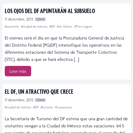
LOS OJOS DEL DF APUNTARÁN AL SUBSUELO
11 diciembre, 2013
CDMX
#aumento
#ciudad de méxico
#DF
#stc Metro
#Tren Ligero
El viernes será el día en que la Procuraduría General de Justicia
del Distrito Federal (PGJDF) intensifique los operativos en las
diferentes estaciones del Sistema de Transporte Colectivo
(STC), debido a que se hará efectiva […]
Leer más
EL DF, UN ATRACTIVO QUE CRECE
11 diciembre, 2013
CDMX
#ciudad de méxico
#DF
#turismo
#vacaciones
La Secretaría de Turismo del DF estima que una gran cantidad de
visitantes vengan a la Ciudad de México estas vacaciones. 64.5
por ciento de ocupación hotelera esperada para el periodo del