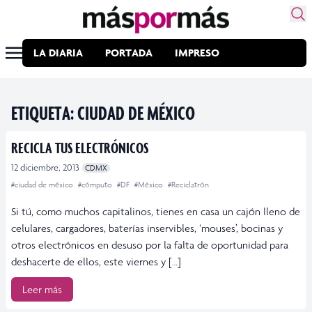
LA DIARIA
PORTADA
IMPRESO
ETIQUETA:
CIUDAD DE MÉXICO
RECICLA TUS ELECTRÓNICOS
12 diciembre, 2013
CDMX
#ciudad de méxico
#cómputo
#DF
#México
#Reciclatrón
Si tú, como muchos capitalinos, tienes en casa un cajón lleno de
celulares, cargadores, baterías inservibles, ‘mouses’, bocinas y
otros electrónicos en desuso por la falta de oportunidad para
deshacerte de ellos, este viernes y […]
Leer más