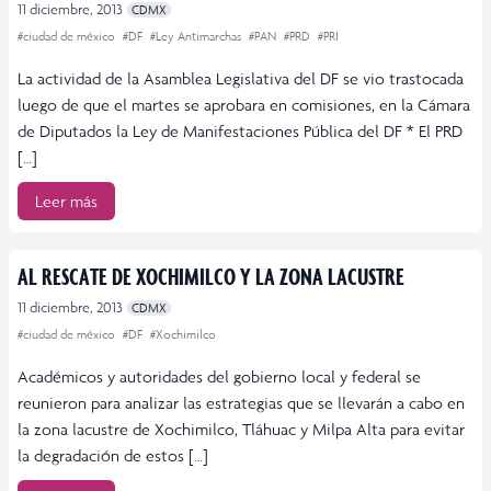
11 diciembre, 2013
CDMX
#ciudad de méxico
#DF
#Ley Antimarchas
#PAN
#PRD
#PRI
La actividad de la Asamblea Legislativa del DF se vio trastocada
luego de que el martes se aprobara en comisiones, en la Cámara
de Diputados la Ley de Manifestaciones Pública del DF * El PRD
[…]
Leer más
AL RESCATE DE XOCHIMILCO Y LA ZONA LACUSTRE
11 diciembre, 2013
CDMX
#ciudad de méxico
#DF
#Xochimilco
Académicos y autoridades del gobierno local y federal se
reunieron para analizar las estrategias que se llevarán a cabo en
la zona lacustre de Xochimilco, Tláhuac y Milpa Alta para evitar
la degradación de estos […]