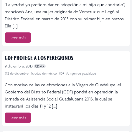
“La verdad yo prefiero dar en adopción a mi hijo que abortarlo”,
mencionó Ana, una mujer originaria de Veracruz que llegó al
Distrito Federal en marzo de 2013 con su primer hijo en brazos.
Ella […]
Leer más
GDF PROTEGE A LOS PEREGRINOS
9 diciembre, 2013
CDMX
#12 de diciembre
#ciudad de méxico
#DF
#virgen de guadalupe
Con motivo de las celebraciones a la Virgen de Guadalupe, el
Gobierno del Distrito Federal (GDF) pondrá en operación la
jornada de Asistencia Social Guadalupana 2013, la cual se
instaurará los días 11 y 12 […]
Leer más