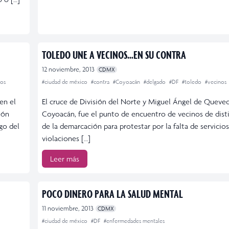
TOLEDO UNE A VECINOS…EN SU CONTRA
12 noviembre, 2013
CDMX
cos
#ciudad de méxico
#contra
#Coyoacán
#delgado
#DF
#toledo
#vecinos
en el
El cruce de División del Norte y Miguel Ángel de Queve
ión
Coyoacán, fue el punto de encuentro de vecinos de dist
go del
de la demarcación para protestar por la falta de servicio
violaciones […]
Leer más
POCO DINERO PARA LA SALUD MENTAL
11 noviembre, 2013
CDMX
#ciudad de méxico
#DF
#enfermedades mentales