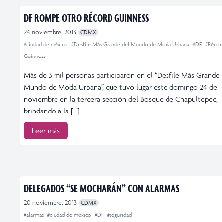
DF ROMPE OTRO RÉCORD GUINNESS
24 noviembre, 2013
CDMX
#ciudad de méxico
#Desfile Más Grande del Mundo de Moda Urbana
#DF
#Récor
Guinness
Más de 3 mil personas participaron en el “Desfile Más Grande 
Mundo de Moda Urbana”, que tuvo lugar este domingo 24 de
noviembre en la tercera sección del Bosque de Chapultepec,
brindando a la […]
Leer más
DELEGADOS “SE MOCHARÁN” CON ALARMAS
20 noviembre, 2013
CDMX
#alarmas
#ciudad de méxico
#DF
#seguridad