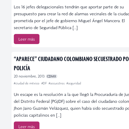
Los 16 jefes delegacionales tendrán que aportar parte de su
presupuesto para crear la red de alarmas vecinales de la ciudad
prometida por el jefe de gobierno Miguel Ángel Mancera. El
secretario de Seguridad Pública […]
Leer más
“APARECE” CIUDADANO COLOMBIANO SECUESTRADO P
POLICÍA
20 noviembre, 2013
CDMX
#ciudad de méxico
#DF
#secuestros
#seguridad
Un escape es la resolución a la que llegó la Procuraduría de Jus
del Distrito Federal (PGJDF) sobre el caso del ciudadano col
Jhon Jairo Guzmán Velázquez, quien había sido secuestrado p
policías capitalinos en […]
Leer más