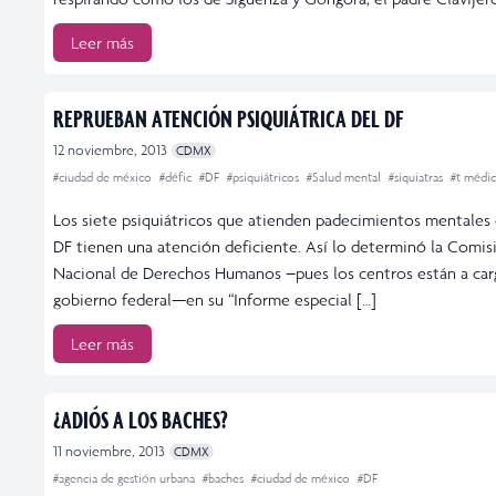
Leer más
REPRUEBAN ATENCIÓN PSIQUIÁTRICA DEL DF
12 noviembre, 2013
CDMX
#ciudad de méxico
#défic
#DF
#psiquiátricos
#Salud mental
#siquiatras
#t médi
Los siete psiquiátricos que atienden padecimientos mentales 
DF tienen una atención deficiente. Así lo determinó la Comis
Nacional de Derechos Humanos –pues los centros están a car
gobierno federal—en su “Informe especial […]
Leer más
¿ADIÓS A LOS BACHES?
11 noviembre, 2013
CDMX
#agencia de gestión urbana
#baches
#ciudad de méxico
#DF