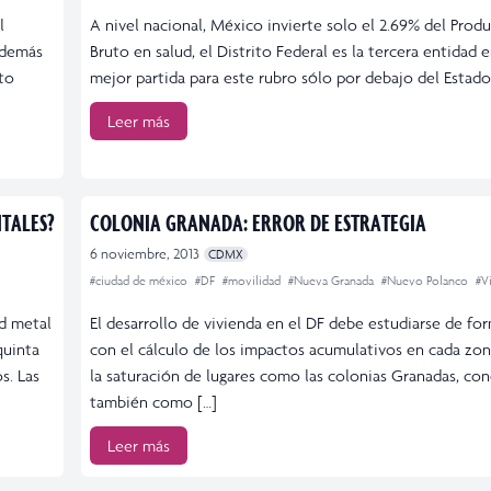
l
A nivel nacional, México invierte solo el 2.69% del Prod
Además
Bruto en salud, el Distrito Federal es la tercera entidad en
ito
mejor partida para este rubro sólo por debajo del Estado
Leer más
TALES?
COLONIA GRANADA: ERROR DE ESTRATEGIA
6 noviembre, 2013
CDMX
#ciudad de méxico
#DF
#movilidad
#Nueva Granada
#Nuevo Polanco
#V
d metal
El desarrollo de vivienda en el DF debe estudiarse de for
quinta
con el cálculo de los impactos acumulativos en cada zona
s. Las
la saturación de lugares como las colonias Granadas, co
también como […]
Leer más