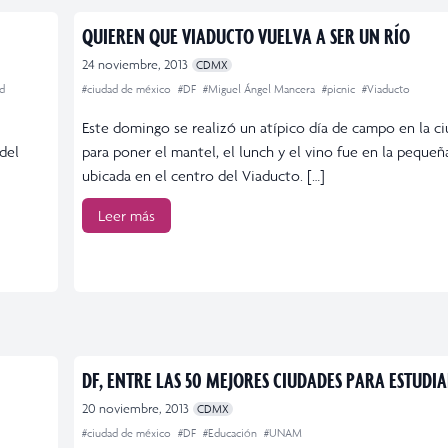
QUIEREN QUE VIADUCTO VUELVA A SER UN RÍO
24 noviembre, 2013
CDMX
d
#ciudad de méxico
#DF
#Miguel Ángel Mancera
#picnic
#Viaducto
Este domingo se realizó un atípico día de campo en la ciu
del
para poner el mantel, el lunch y el vino fue en la pequeñ
ubicada en el centro del Viaducto. […]
Leer más
DF, ENTRE LAS 50 MEJORES CIUDADES PARA ESTUDI
20 noviembre, 2013
CDMX
#ciudad de méxico
#DF
#Educación
#UNAM