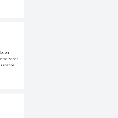
do, en
intas zonas
s urbanos,