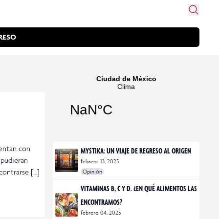
RESO
uentan con
MYSTIKA: UN VIAJE DE REGRESO AL ORIGEN
 pudieran
febrero 13, 2025
contrarse […]
Opinión
#exposiciones
#fotografía
VITAMINAS B, C Y D. ¿EN QUÉ ALIMENTOS LAS
ENCONTRAMOS?
febrero 04, 2025