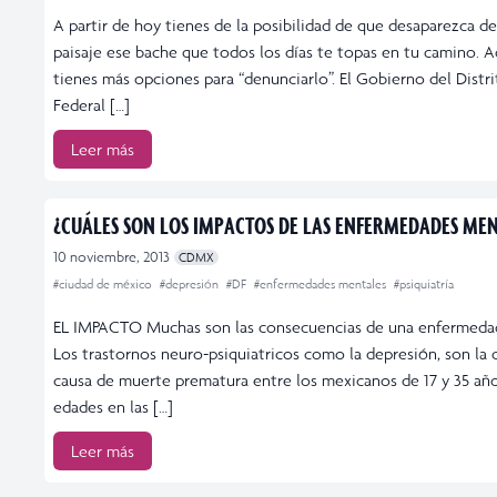
A partir de hoy tienes de la posibilidad de que desaparezca de
paisaje ese bache que todos los días te topas en tu camino. 
tienes más opciones para “denunciarlo”. El Gobierno del Distr
Federal […]
Leer más
¿CUÁLES SON LOS IMPACTOS DE LAS ENFERMEDADES MEN
10 noviembre, 2013
CDMX
#ciudad de méxico
#depresión
#DF
#enfermedades mentales
#psiquiatría
EL IMPACTO Muchas son las consecuencias de una enfermeda
Los trastornos neuro-psiquiatricos como la depresión, son la 
causa de muerte prematura entre los mexicanos de 17 y 35 año
edades en las […]
Leer más