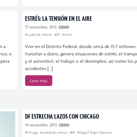
ESTRÉS: LA TENSIÓN EN EL AIRE
17 noviembre, 2013
CDMX
#ciudad de méxico
#DF
#estrés
n a
Vivir en el Distrito Federal, donde cerca de 15.7 millone
rico, e
transitan a diario, genera situaciones de estrés; el trans
spera
y el automóvil, el trabajo o el desempleo, así como los 
accidentes […]
Leer más
DF ESTRECHA LAZOS CON CHICAGO
14 noviembre, 2013
CDMX
#Chicago
#ciudad de méxico
#DF
#Miguel Ángel Mancera