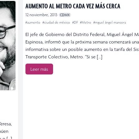
AUMENTO AL METRO CADA VEZ MÁS CERCA
12 noviembre, 2013
CDMX
#aumento
#ciudad de méxico
#DF
#Metro
#mguel ángel mancera
El jefe de Gobierno del Distrito Federal, Miguel Ángel 
Espinosa, informó que la próxima semana comenzará un
informativa sobre un posible aumento en la tarifa del Si
Transporte Colectivo, Metro. “Si se […]
Leer más
eresa,
inúen
 o […]