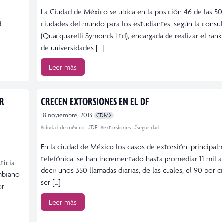
La Ciudad de México se ubica en la posición 46 de las 5
,
ciudades del mundo para los estudiantes, según la consu
(Quacquarelli Symonds Ltd), encargada de realizar el ran
de universidades […]
Leer más
OR
CRECEN EXTORSIONES EN EL DF
18 noviembre, 2013
CDMX
#ciudad de méxico
#DF
#extorsiones
#seguridad
En la ciudad de México los casos de extorsión, principa
telefónica, se han incrementado hasta promediar 11 mil a
ticia
decir unos 350 llamadas diarias, de las cuales, el 90 por 
ombiano
ser […]
or
Leer más