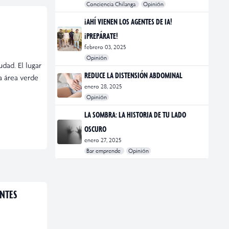
Conciencia Chilanga
Opinión
#bienestar
#Opinión
#Principal
¡AHÍ VIENEN LOS AGENTES DE IA!
¡PREPÁRATE!
febrero 03, 2025
Opinión
dad. El lugar
#Bar Emprende
#Opinión
#Principal
REDUCE LA DISTENSIÓN ABDOMINAL
a área verde
enero 28, 2025
Opinión
#bienestar
#Opinión
#Principal
#Salud
LA SOMBRA: LA HISTORIA DE TU LADO
OSCURO
enero 27, 2025
Bar emprende
Opinión
#Bar Emprende
#CDMX
#marketing
ANTES