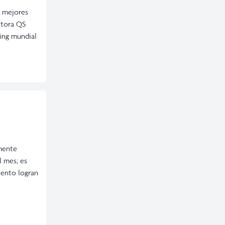
0 mejores
ltora QS
king mundial
lmente
l mes; es
ciento logran