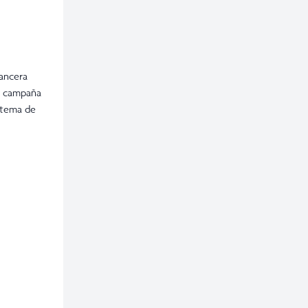
Mancera
a campaña
stema de