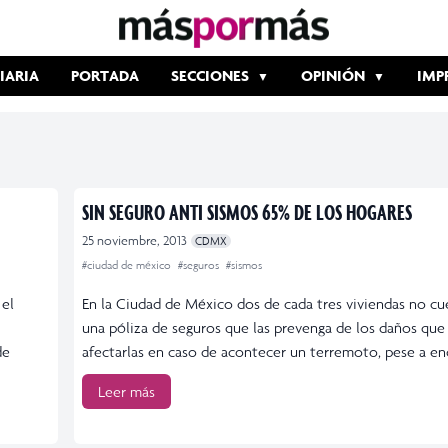
IARIA
PORTADA
SECCIONES
OPINIÓN
IMP
SIN SEGURO ANTI SISMOS 65% DE LOS HOGARES
25 noviembre, 2013
CDMX
#ciudad de méxico
#seguros
#sismos
 el
En la Ciudad de México dos de cada tres viviendas no c
una póliza de seguros que las prevenga de los daños que
de
afectarlas en caso de acontecer un terremoto, pese a en
Leer más