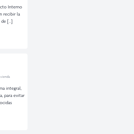
ucto Interno
 recibir la
 de […]
ivienda
ma integral,
, para evitar
nocidas