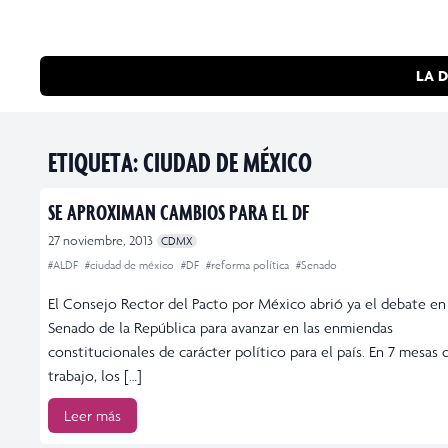
LA D
ETIQUETA:
CIUDAD DE MÉXICO
SE APROXIMAN CAMBIOS PARA EL DF
27 noviembre, 2013
CDMX
#ALDF
#ciudad de méxico
#DF
#reforma política
#Senado
El Consejo Rector del Pacto por México abrió ya el debate en
Senado de la República para avanzar en las enmiendas
constitucionales de carácter político para el país. En 7 mesas 
trabajo, los […]
Leer más