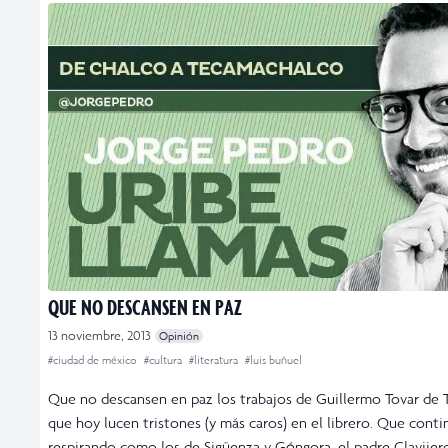
QUE NO DESCANSEN EN PAZ
13 noviembre, 2013
Opinión
#ciudad de méxico
#cultura
#literatura
#luis buñuel
Que no descansen en paz los trabajos de Guillermo Tovar de T
que hoy lucen tristones (y más caros) en el librero. Que cont
respirando como los de Sigüenza y Góngora, el padre Clavijero