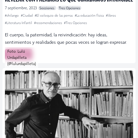
7 septiembre, 2023
Secciones
Tres Opciones
#chilango
#Ciudad
#El coloquio de las perras
#La educación física
#libros
#Literatura Infantil
#recomendaciones
#Tres Opciones
El cuerpo, la paternidad, la reivindicación: hay ideas,
sentimientos y realidades que pocas veces se logran expresar.
Foto: Lulú
Leer más
Urdapilleta
(@lulurdapilleta)