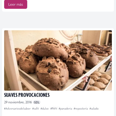
Leer más
SUAVES PROVOCACIONES
29 noviembre, 2016
GDL
#Adversariosdelsabor
#café
#dulce
#PAN
#panaderia
#repostería
#salado