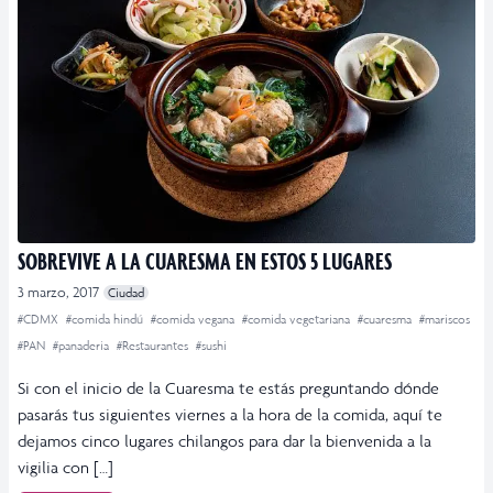
SOBREVIVE A LA CUARESMA EN ESTOS 5 LUGARES
3 marzo, 2017
Ciudad
#CDMX
#comida hindú
#comida vegana
#comida vegetariana
#cuaresma
#mariscos
#PAN
#panaderia
#Restaurantes
#sushi
Si con el inicio de la Cuaresma te estás preguntando dónde
pasarás tus siguientes viernes a la hora de la comida, aquí te
dejamos cinco lugares chilangos para dar la bienvenida a la
vigilia con […]