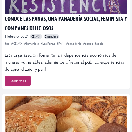
CONOCE LAS PANAS, UNA PANADERÍA SOCIAL, FEMINISTA Y
CON PANES DELICIOSOS
1 febrero, 2024
CDMX
Descubre
#cd
#CDMX
#feminista
#Las Panas
#PAN
#panaderia
#panes
#social
Esta organización fomenta la independencia económica de
mujeres vulnerables, además de ofrecer al público experiencias
de aprendizaje ¡y pan!
Leer más