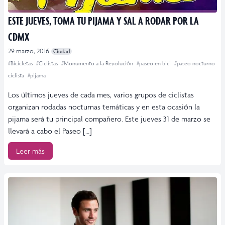
ESTE JUEVES, TOMA TU PIJAMA Y SAL A RODAR POR LA
CDMX
29 marzo, 2016
Ciudad
#Bicicletas
#Ciclistas
#Monumento a la Revolución
#paseo en bici
#paseo nocturno
ciclista
#pijama
Los últimos jueves de cada mes, varios grupos de ciclistas
organizan rodadas nocturnas temáticas y en esta ocasión la
pijama será tu principal compañero. Este jueves 31 de marzo se
llevará a cabo el Paseo […]
Leer más