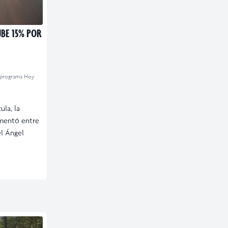
BE 15% POR
programa Hoy
la, la
umentó entre
el Ángel