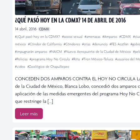
¿QUÉ PASÓ HOY EN LA CDMX? 14 DE ABRIL DE 2016
14 abril, 2016
CDMX
#¿Qué pasó hoy en la CDMX?
#acoso sexual
#amenazas
#Amparos
#CDMX
#ciu
méxico
#Cóndor de California
#Cóndores
#crías
#denuncia
#FES Acatlán
#gobi
#impugnarán amparos
#NAICM
#Nuevo Aeropuerto de la Ciudad de México
#pel
#Policías
#programa Hoy No Circula
#Riña
#Tren México-Toluca
#usuarios del M
#video
#Zoológico de Chapultepec
CONCEDEN DOS AMPAROS CONTRA EL HOY NO CIRCULA La
de la Ciudad de México, Blanca Lobo, concedió dos amparos c
aplicación de las medidas emergentes del programa Hoy No Ci
que restringe la […]
Leer más