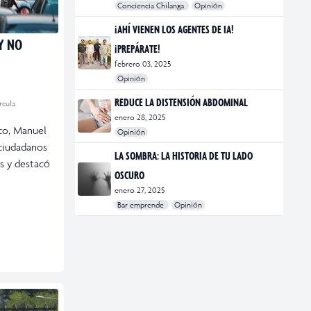
Conciencia Chilanga
Opinión
#bienestar
#Opinión
#Principal
¡AHÍ VIENEN LOS AGENTES DE IA!
Y NO
¡PREPÁRATE!
febrero 03, 2025
Opinión
#Bar Emprende
#Opinión
#Principal
REDUCE LA DISTENSIÓN ABDOMINAL
rcula
enero 28, 2025
ico, Manuel
Opinión
 ciudadanos
#bienestar
#Opinión
#Principal
#Salud
LA SOMBRA: LA HISTORIA DE TU LADO
s y destacó
OSCURO
enero 27, 2025
Bar emprende
Opinión
#Bar Emprende
#CDMX
#marketing