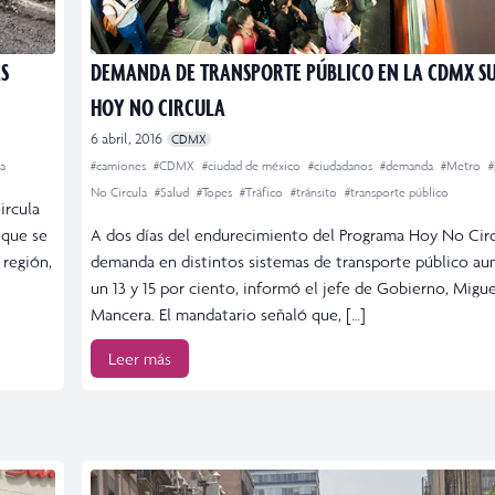
S
DEMANDA DE TRANSPORTE PÚBLICO EN LA CDMX SU
HOY NO CIRCULA
6 abril, 2016
CDMX
a
#camiones
#CDMX
#ciudad de méxico
#ciudadanos
#demanda
#Metro
#
No Circula
#Salud
#Topes
#Tráfico
#tránsito
#transporte público
ircula
 que se
A dos días del endurecimiento del Programa Hoy No Circu
 región,
demanda en distintos sistemas de transporte público a
un 13 y 15 por ciento, informó el jefe de Gobierno, Migu
Mancera. El mandatario señaló que, […]
Leer más