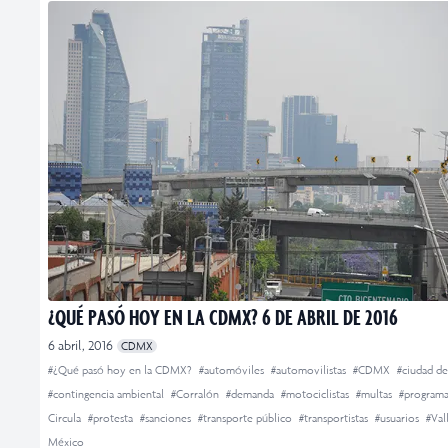
¿QUÉ PASÓ HOY EN LA CDMX? 6 DE ABRIL DE 2016
6 abril, 2016
CDMX
#¿Qué pasó hoy en la CDMX?
#automóviles
#automovilistas
#CDMX
#ciudad d
#contingencia ambiental
#Corralón
#demanda
#motociclistas
#multas
#program
Circula
#protesta
#sanciones
#transporte público
#transportistas
#usuarios
#Val
México