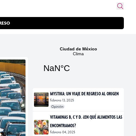
RESO
MYSTIKA: UN VIAJE DE REGRESO AL ORIGEN
febrero 13, 2025
Opinión
#exposiciones
#fotografía
VITAMINAS B, C Y D. ¿EN QUÉ ALIMENTOS LAS
ENCONTRAMOS?
febrero 04, 2025