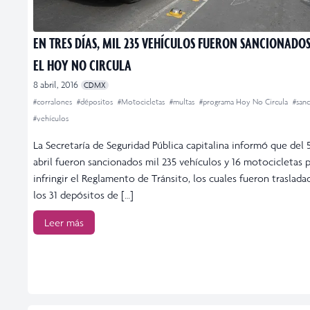
EN TRES DÍAS, MIL 235 VEHÍCULOS FUERON SANCIONADO
EL HOY NO CIRCULA
8 abril, 2016
CDMX
#corralones
#dépositos
#Motocicletas
#multas
#programa Hoy No Circula
#san
#vehículos
La Secretaría de Seguridad Pública capitalina informó que del 5
abril fueron sancionados mil 235 vehículos y 16 motocicletas 
infringir el Reglamento de Tránsito, los cuales fueron traslada
los 31 depósitos de […]
Leer más