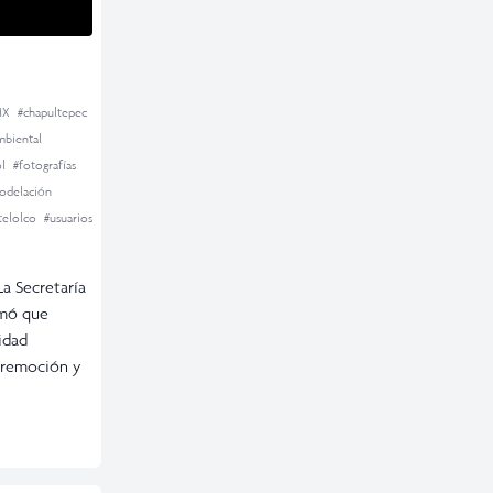
MX
#chapultepec
mbiental
ol
#fotografías
odelación
atelolco
#usuarios
Secretaría
rmó que
idad
a remoción y