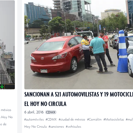
SANCIONAN A 521 AUTOMOVILISTAS Y 19 MOTOCICL
EL HOY NO CIRCULA
e méxico
6 abril, 2016
CDMX
a Hoy No
#automóviles
#CDMX
#ciudad de méxico
#Corralón
#Motocicletas
#mul
le de
Hoy No Circula
#sanciones
#vehículos