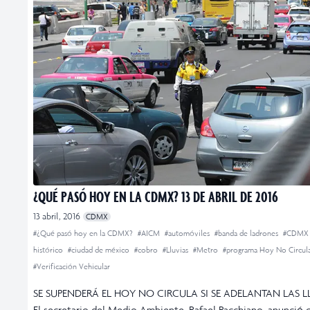
¿QUÉ PASÓ HOY EN LA CDMX? 13 DE ABRIL DE 2016
13 abril, 2016
CDMX
#¿Qué pasó hoy en la CDMX?
#AICM
#automóviles
#banda de ladrones
#CDM
histórico
#ciudad de méxico
#cobro
#Lluvias
#Metro
#programa Hoy No Circul
#Verificación Vehicular
SE SUPENDERÁ EL HOY NO CIRCULA SI SE ADELANTAN LAS L
El secretario del Medio Ambiente, Rafael Pacchiano, anunció 