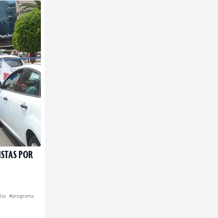
ISTAS POR
tas
#programa