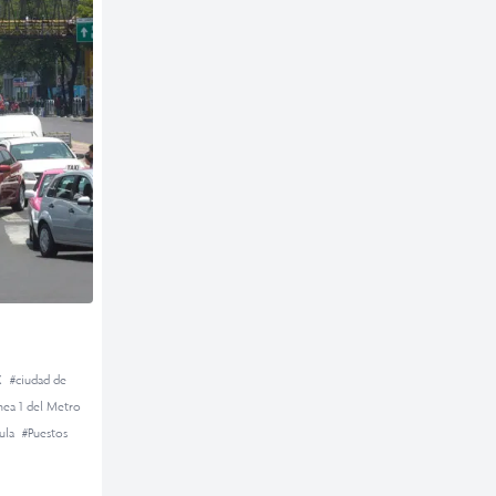
X
#ciudad de
nea 1 del Metro
ula
#Puestos