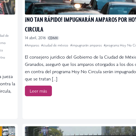
¡NO TAN RÁPIDO! IMPUGNARÁN AMPAROS POR HO
CIRCULA
dad de
14 abril, 2016
CDMX
erno
#Amparos
#ciudad de méxico
#impugnarán amparos
#programa Hoy No Ci
ea
El consejero jurídico del Gobierno de la Ciudad de Méx
etro
Granados, aseguró que los amparos otorgados a los dos
en contra del programa Hoy No Circula serán impugnado
 jueza
que se tratan […]
ontra la
rcula,
Leer más