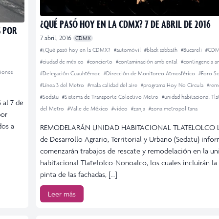
¿QUÉ PASÓ HOY EN LA CDMX? 7 DE ABRIL DE 2016
S POR
7 abril, 2016
CDMX
#¿Qué pasó hoy en la CDMX?
#automóvil
#black sabbath
#Bucareli
#CD
#ciudad de méxico
#concierto
#contaminación ambiental
#contingencia a
ciones
#Delegación Cuauhtémoc
#Dirección de Monitoreo Atmosférico
#Foro S
#Línea 3 del Metro
#mala calidad del aire
#programa Hoy No Circula
#rem
#Sedatu
#Sistema de Transporte Colectivo Metro
#unidad habitacional Tl
 al 7 de
del Metro
#Valle de México
#video
#zanja
#zona metropolitana
por
dos a
REMODELARÁN UNIDAD HABITACIONAL TLATELOLCO La 
de Desarrollo Agrario, Territorial y Urbano (Sedatu) info
comenzarán trabajos de rescate y remodelación en la un
habitacional Tlatelolco-Nonoalco, los cuales incluirán l
pinta de las fachadas, […]
Leer más