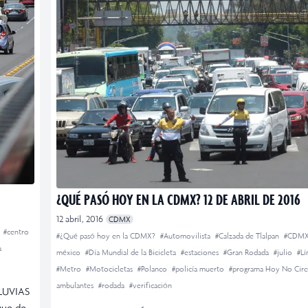
¿QUÉ PASÓ HOY EN LA CDMX? 12 DE ABRIL DE 2016
12 abril, 2016
CDMX
X
#centro
#¿Qué pasó hoy en la CDMX?
#Automovilista
#Calzada de Tlalpan
#CDM
a
méxico
#Día Mundial de la Bicicleta
#estaciones
#Gran Rodada
#julio
#Lí
#Metro
#Motocicletas
#Polanco
#policía muerto
#programa Hoy No Circ
ambulantes
#rodada
#verificación
LUVIAS
que de