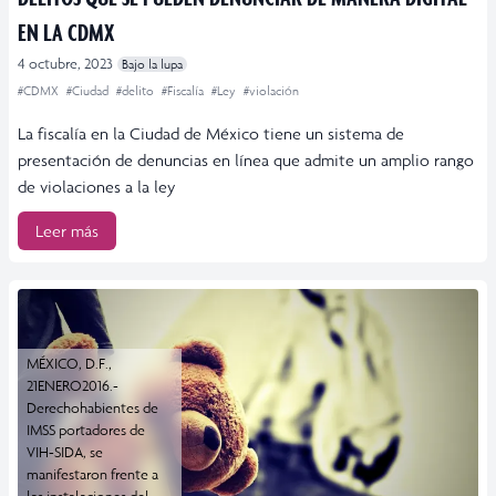
EN LA CDMX
4 octubre, 2023
Bajo la lupa
#CDMX
#Ciudad
#delito
#Fiscalía
#Ley
#violación
La fiscalía en la Ciudad de México tiene un sistema de
presentación de denuncias en línea que admite un amplio rango
de violaciones a la ley
Leer más
MÉXICO, D.F.,
21ENERO2016.-
Derechohabientes de
IMSS portadores de
VIH-SIDA, se
manifestaron frente a