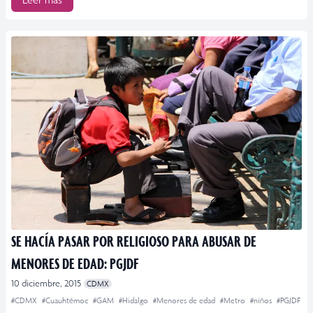
SE HACÍA PASAR POR RELIGIOSO PARA ABUSAR DE
MENORES DE EDAD: PGJDF
10 diciembre, 2015
CDMX
#CDMX
#Cuauhtémoc
#GAM
#Hidalgo
#Menores de edad
#Metro
#niños
#PGJDF