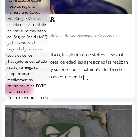
las instalaciones del
hospital regional
numero uno Carlos
TENEMOS QUE HABLAR…
Mac Gregor Sánchez
debido que autoridades
23 febrero, 2016
GDL
del Instituto Mexicano
#abuso
#bullying
#denuncias
#infantil
#Jalisco
#pornografía
#prevención
del Seguro Social (IMSS)
y del Instituto de
#violación
#violencia sexual
Seguridad y Servicios
Más por más Gdl.- En Jalisco, las víctimas de violencia sexual
Sociales de los
Trabajadores del Estado
generalmente son menores de edad, las agresiones las realizan
(Issste) se niegan a
familiares o conocidos y suceden principalmente dentro de
proporcionarles
casa. Las denuncias se concentran en la […]
medicamentos
antirretrovirales. FOTO:
Leer más
SAÚL LÓPEZ
/CUARTOSCURO.COM