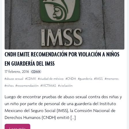
CNDH EMITE RECOMENDACIÓN POR VIOLACIÓN A NIÑOS
EN GUARDERÍA DEL IMSS
17 febrero, 2016
CDMX
#abuso sexual
#CDMX
#ciudad de méxico
#CNDH
#guarderia
#IMSS
#menores
#niños
#recomendación
#VICTIMAS
#violación
Luego de encontrar pruebas de abuso sexual contra dos niñas y
un niño por parte de personal de una guardería del Instituto
Mexicano del Seguro Social (IMSS), la Comisión Nacional de
Derechos Humanos (CNDH) emitió […]
Leer más