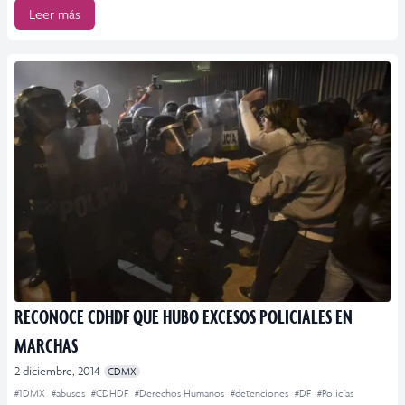
Leer más
RECONOCE CDHDF QUE HUBO EXCESOS POLICIALES EN
MARCHAS
2 diciembre, 2014
CDMX
#1DMX
#abusos
#CDHDF
#Derechos Humanos
#detenciones
#DF
#Policías