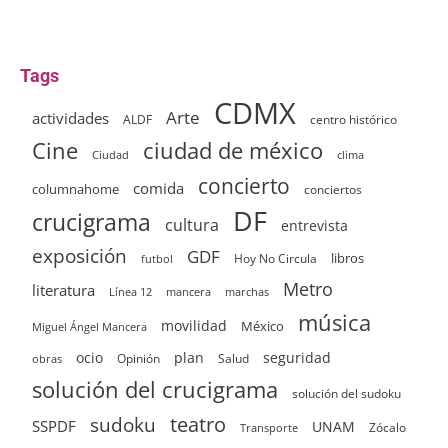
Tags
CDMX
Arte
actividades
ALDF
centro histórico
ciudad de méxico
Cine
clima
Ciudad
concierto
comida
columnahome
conciertos
DF
crucigrama
cultura
entrevista
exposición
GDF
Hoy No Circula
libros
futbol
Metro
literatura
Línea 12
mancera
marchas
música
movilidad
México
Miguel Ángel Mancera
ocio
plan
seguridad
Opinión
Salud
obras
solución del crucigrama
solución del sudoku
sudoku
teatro
SSPDF
UNAM
Zócalo
Transporte