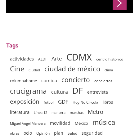
Tags
CDMX
Arte
actividades
ALDF
centro histórico
ciudad de méxico
Cine
clima
Ciudad
concierto
comida
columnahome
conciertos
DF
crucigrama
cultura
entrevista
exposición
GDF
Hoy No Circula
libros
futbol
Metro
literatura
Línea 12
mancera
marchas
música
movilidad
México
Miguel Ángel Mancera
ocio
plan
seguridad
Opinión
Salud
obras