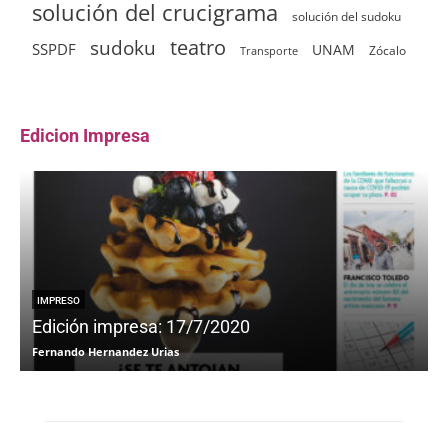
solución del crucigrama
solución del sudoku
sudoku
teatro
SSPDF
UNAM
Zócalo
Transporte
Edicion Impresa
IMPRESO
Edición impresa: 17/7/2020
Fernando Hernandez Urias
F