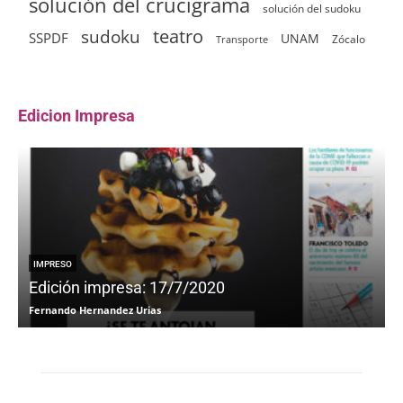
solución del crucigrama
solución del sudoku
sudoku
teatro
SSPDF
UNAM
Zócalo
Transporte
Edicion Impresa
IMPRESO
Edición impresa: 17/7/2020
Fernando Hernandez Urias
F