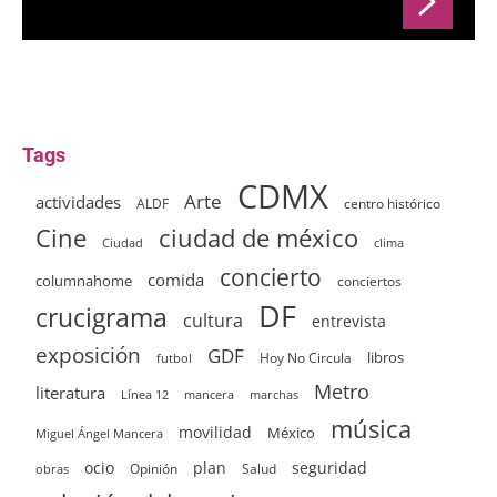
Tags
CDMX
Arte
actividades
ALDF
centro histórico
ciudad de méxico
Cine
clima
Ciudad
concierto
comida
columnahome
conciertos
DF
crucigrama
cultura
entrevista
exposición
GDF
Hoy No Circula
libros
futbol
Metro
literatura
Línea 12
mancera
marchas
música
movilidad
México
Miguel Ángel Mancera
ocio
plan
seguridad
Opinión
Salud
obras