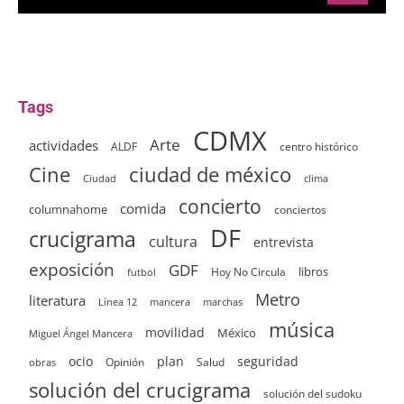
Tags
CDMX
Arte
actividades
ALDF
centro histórico
ciudad de méxico
Cine
clima
Ciudad
concierto
comida
columnahome
conciertos
DF
crucigrama
cultura
entrevista
exposición
GDF
Hoy No Circula
libros
futbol
Metro
literatura
Línea 12
mancera
marchas
música
movilidad
México
Miguel Ángel Mancera
ocio
plan
seguridad
Opinión
Salud
obras
solución del crucigrama
solución del sudoku