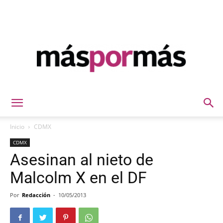
Máspormás
Inicio
CDMX
CDMX
Asesinan al nieto de
Malcolm X en el DF
Por
Redacción
-
10/05/2013