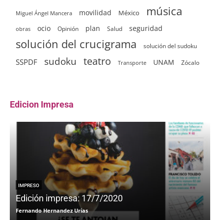
música
movilidad
México
Miguel Ángel Mancera
ocio
plan
seguridad
Opinión
Salud
obras
solución del crucigrama
solución del sudoku
sudoku
teatro
SSPDF
UNAM
Zócalo
Transporte
Edicion Impresa
IMPRESO
Edición impresa: 17/7/2020
Fernando Hernandez Urias
F