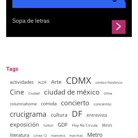
Sopa de letras
Tags
CDMX
Arte
actividades
ALDF
centro histórico
ciudad de méxico
Cine
clima
Ciudad
concierto
comida
columnahome
conciertos
DF
crucigrama
cultura
entrevista
exposición
GDF
Hoy No Circula
libros
futbol
Metro
literatura
Línea 12
mancera
marchas