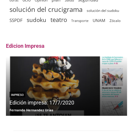
Opinión
obras
solución del crucigrama
solución del sudoku
sudoku
teatro
SSPDF
UNAM
Zócalo
Transporte
Edicion Impresa
IMPRESO
Edición impresa: 17/7/2020
Fernando Hernandez Urias
F