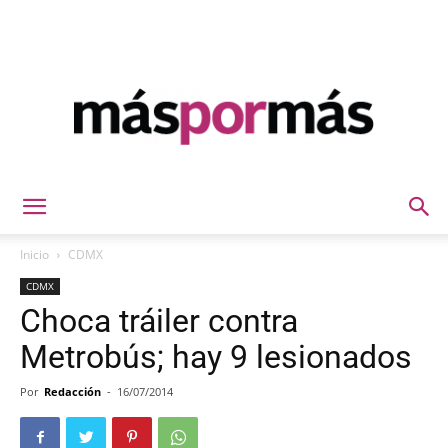
Máspormás
Inicio
CDMX
CDMX
Choca tráiler contra
Metrobús; hay 9 lesionados
Por
Redacción
-
16/07/2014