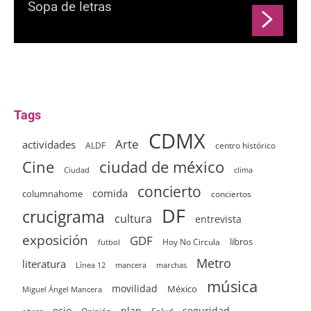
Sopa de letras
Tags
CDMX
Arte
actividades
ALDF
centro histórico
ciudad de méxico
Cine
clima
Ciudad
concierto
comida
columnahome
conciertos
DF
crucigrama
cultura
entrevista
exposición
GDF
Hoy No Circula
libros
futbol
Metro
literatura
Línea 12
mancera
marchas
música
movilidad
México
Miguel Ángel Mancera
ocio
plan
seguridad
Salud