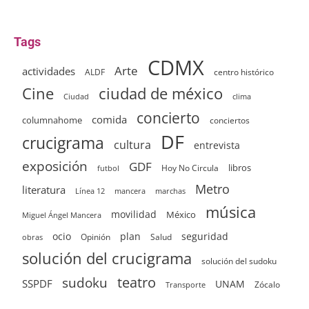
Tags
CDMX
Arte
actividades
ALDF
centro histórico
ciudad de méxico
Cine
clima
Ciudad
concierto
comida
columnahome
conciertos
DF
crucigrama
cultura
entrevista
exposición
GDF
Hoy No Circula
libros
futbol
Metro
literatura
Línea 12
mancera
marchas
música
movilidad
México
Miguel Ángel Mancera
ocio
plan
seguridad
Opinión
Salud
obras
solución del crucigrama
solución del sudoku
sudoku
teatro
SSPDF
UNAM
Zócalo
Transporte