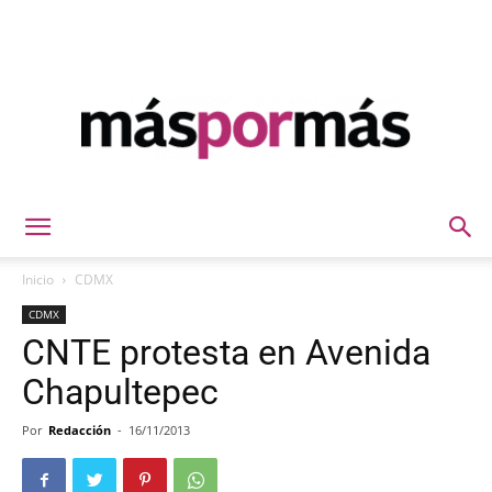
Máspormás
Inicio
CDMX
CDMX
CNTE protesta en Avenida
Chapultepec
Por
Redacción
-
16/11/2013