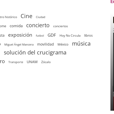
E
Cine
tro histórico
Ciudad
concierto
comida
home
conciertos
exposición
GDF
sta
Hoy No Circula
libros
futbol
música
o
movilidad
México
Miguel Ángel Mancera
solución del crucigrama
d
tro
UNAM
Zócalo
Transporte