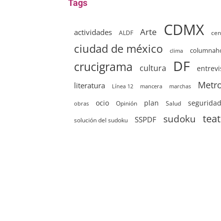
Tags
CDMX
Arte
actividades
ALDF
cen
ciudad de méxico
columna
clima
DF
crucigrama
cultura
entrevi
Metr
literatura
Línea 12
mancera
marchas
ocio
plan
segurida
Opinión
Salud
obras
sudoku
tea
SSPDF
solución del sudoku