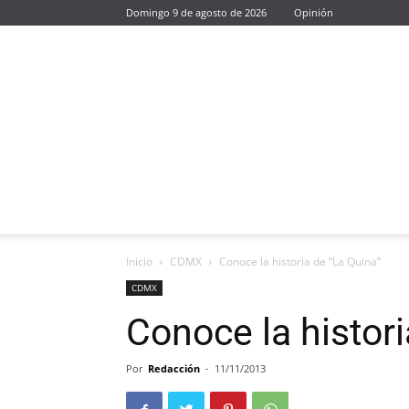
Domingo 9 de agosto de 2026
Opinión
Inicio
CDMX
Conoce la historia de “La Quina”
CDMX
Conoce la histori
Por
Redacción
-
11/11/2013