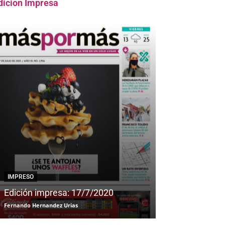
dicion Impresa
IMPRESO
IMPRESO
Edición impresa: 17/7/2020
Edición impre
Fernando Hernandez Urias
Fernando Hernandez