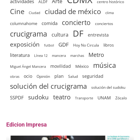
Arte
actividades
ALDF
centro histórico
ciudad de méxico
Cine
clima
Ciudad
concierto
comida
columnahome
conciertos
DF
crucigrama
cultura
entrevista
exposición
GDF
Hoy No Circula
libros
futbol
Metro
literatura
Línea 12
mancera
marchas
música
movilidad
México
Miguel Ángel Mancera
ocio
plan
seguridad
Opinión
Salud
obras
solución del crucigrama
solución del sudoku
sudoku
teatro
SSPDF
UNAM
Zócalo
Transporte
Edicion Impresa