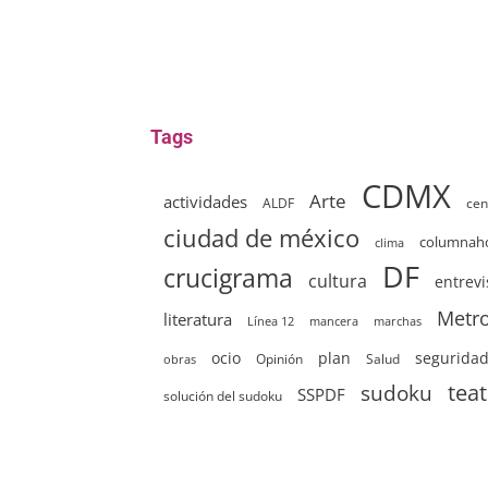
Tags
CDMX
Arte
actividades
ALDF
cen
ciudad de méxico
columna
clima
DF
crucigrama
cultura
entrevi
Metr
literatura
Línea 12
mancera
marchas
ocio
plan
segurida
Opinión
Salud
obras
sudoku
tea
SSPDF
solución del sudoku