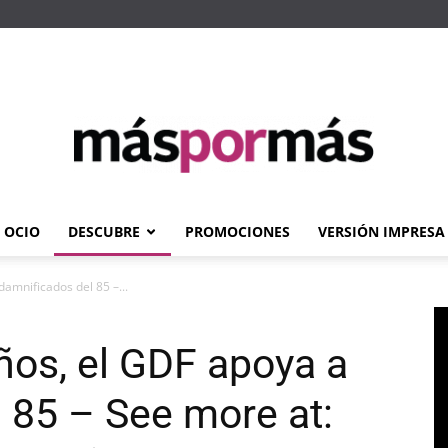
OCIO
DESCUBRE
PROMOCIONES
VERSIÓN IMPRESA
Máspormás
amnificados del 85 –...
os, el GDF apoya a
 85 – See more at: