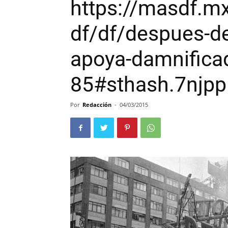
https://masdf.m
df/df/despues-de
apoya-damnificad
85#sthash.7njp
Por
Redacción
-
04/03/2015