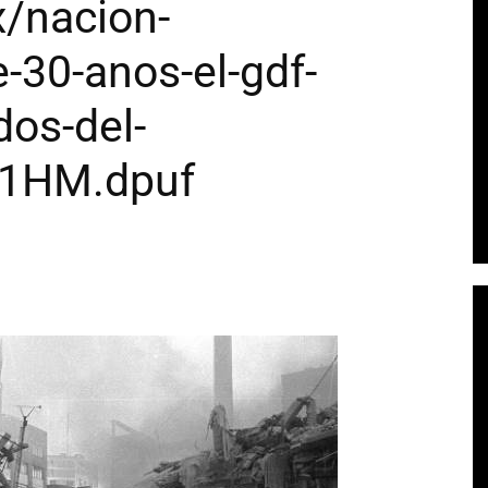
x/nacion-
-30-anos-el-gdf-
os-del-
p1HM.dpuf