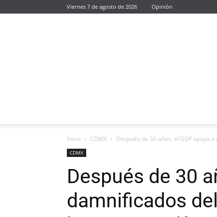
Viernes 7 de agosto de 2026
Opinión
Inicio
CDMX
Después de 30 años, el GDF apoya a d
CDMX
Después de 30 añ
damnificados del