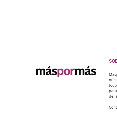
SO
Másp
nues
todo
para
de l
Cont