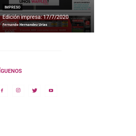
IMPRESO
IMPRESO
Edición impresa: 17/7/2020
Edición impre
Fernando Hernandez Urias
Fernando Hernandez
ÍGUENOS