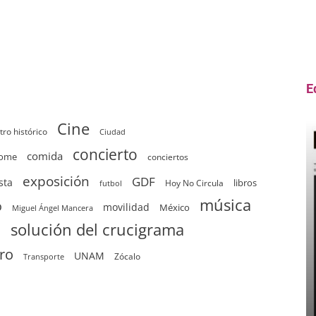
E
Cine
tro histórico
Ciudad
concierto
comida
home
conciertos
exposición
GDF
sta
Hoy No Circula
libros
futbol
música
o
movilidad
México
Miguel Ángel Mancera
solución del crucigrama
d
tro
UNAM
Zócalo
Transporte