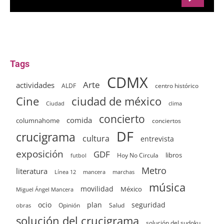
Tags
CDMX
Arte
actividades
ALDF
centro histórico
ciudad de méxico
Cine
clima
Ciudad
concierto
comida
columnahome
conciertos
DF
crucigrama
cultura
entrevista
exposición
GDF
Hoy No Circula
libros
futbol
Metro
literatura
Línea 12
mancera
marchas
música
movilidad
México
Miguel Ángel Mancera
ocio
plan
seguridad
Opinión
Salud
obras
solución del crucigrama
solución del sudoku