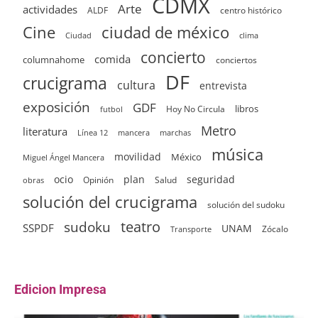
CDMX
Arte
actividades
ALDF
centro histórico
ciudad de méxico
Cine
clima
Ciudad
concierto
comida
columnahome
conciertos
DF
crucigrama
cultura
entrevista
exposición
GDF
Hoy No Circula
libros
futbol
Metro
literatura
Línea 12
mancera
marchas
música
movilidad
México
Miguel Ángel Mancera
ocio
plan
seguridad
Opinión
Salud
obras
solución del crucigrama
solución del sudoku
sudoku
teatro
SSPDF
UNAM
Zócalo
Transporte
Edicion Impresa