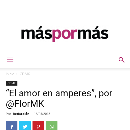
Máspormás
Inicio
CDMX
CDMX
“El amor en amperes”, por
@FlorMK
Por
Redacción
-
16/05/2013