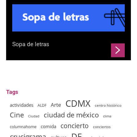
Sopa de letras
Tags
CDMX
Arte
actividades
ALDF
centro histórico
ciudad de méxico
Cine
clima
Ciudad
concierto
comida
columnahome
conciertos
DF
crucigrama