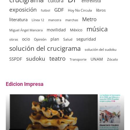
cultura
entrevista
exposición
GDF
Hoy No Circula
libros
futbol
Metro
literatura
Línea 12
mancera
marchas
música
movilidad
México
Miguel Ángel Mancera
ocio
plan
seguridad
Opinión
Salud
obras
solución del crucigrama
solución del sudoku
sudoku
teatro
SSPDF
UNAM
Zócalo
Transporte
Edicion Impresa