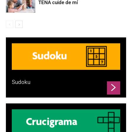
TENA cuide de mí
Sudoku