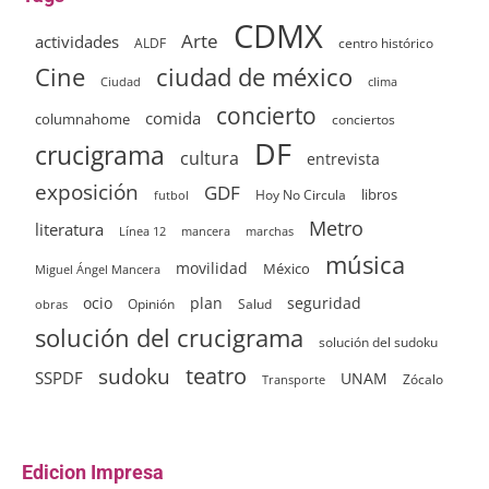
CDMX
Arte
actividades
ALDF
centro histórico
ciudad de méxico
Cine
clima
Ciudad
concierto
comida
columnahome
conciertos
DF
crucigrama
cultura
entrevista
exposición
GDF
Hoy No Circula
libros
futbol
Metro
literatura
Línea 12
mancera
marchas
música
movilidad
México
Miguel Ángel Mancera
ocio
plan
seguridad
Opinión
Salud
obras
solución del crucigrama
solución del sudoku
sudoku
teatro
SSPDF
UNAM
Zócalo
Transporte
Edicion Impresa