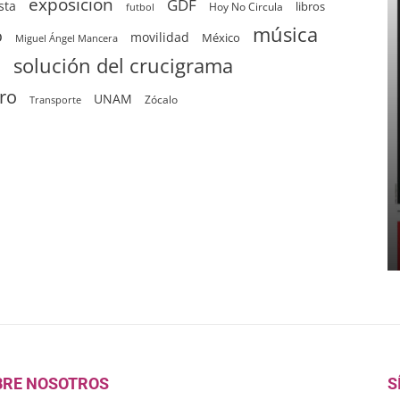
exposición
GDF
sta
Hoy No Circula
libros
futbol
música
o
movilidad
México
Miguel Ángel Mancera
solución del crucigrama
d
tro
UNAM
Zócalo
Transporte
BRE NOSOTROS
S