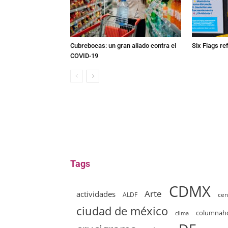
Cubrebocas: un gran aliado contra el
Six Flags re
COVID-19
Tags
CDMX
Arte
actividades
ALDF
cen
ciudad de méxico
columna
clima