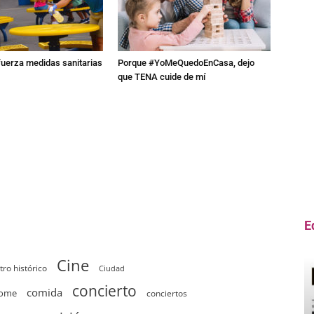
fuerza medidas sanitarias
Porque #YoMeQuedoEnCasa, dejo
que TENA cuide de mí
E
Cine
tro histórico
Ciudad
concierto
comida
home
conciertos