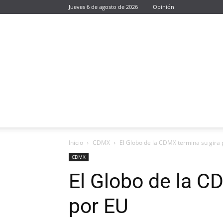
Jueves 6 de agosto de 2026
Opinión
Inicio
CDMX
El Globo de la CDMX termina su gira
CDMX
El Globo de la C
por EU