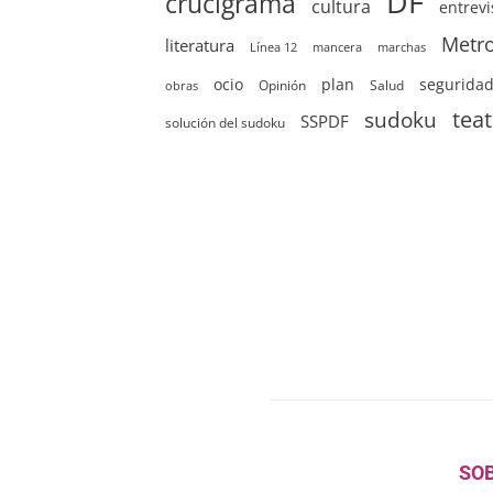
DF
crucigrama
cultura
entrevi
Metr
literatura
Línea 12
mancera
marchas
ocio
plan
segurida
Opinión
Salud
obras
sudoku
tea
SSPDF
solución del sudoku
SO