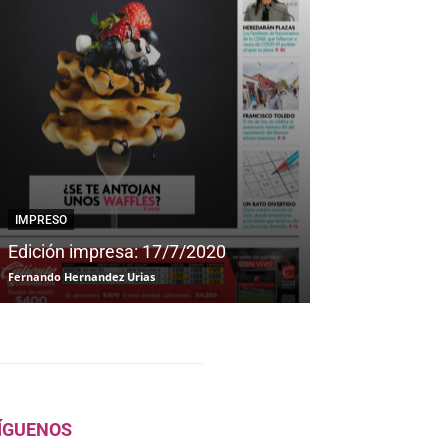
IMPRESO
IMPRESO
Edición impresa: 17/7/2020
Edición impre
Fernando Hernandez Urias
Fernando Hernandez
ÍGUENOS