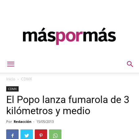
Máspormás
Inicio
CDMX
CDMX
El Popo lanza fumarola de 3
kilómetros y medio
Por
Redacción
-
15/05/2013