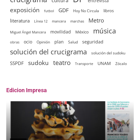
cultura
entrevista
exposición
GDF
Hoy No Circula
libros
futbol
Metro
literatura
Línea 12
mancera
marchas
música
movilidad
México
Miguel Ángel Mancera
ocio
plan
seguridad
Opinión
Salud
obras
solución del crucigrama
solución del sudoku
sudoku
teatro
SSPDF
UNAM
Zócalo
Transporte
Edicion Impresa