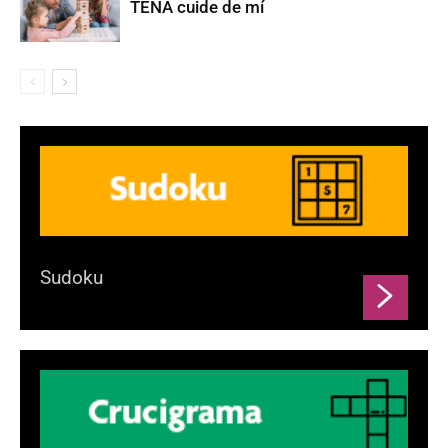
TENA cuide de mí
Sudoku