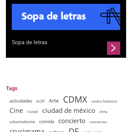
Sopa de letras
Tags
CDMX
Arte
actividades
ALDF
centro histórico
ciudad de méxico
Cine
clima
Ciudad
concierto
comida
columnahome
conciertos
DF
crucigrama