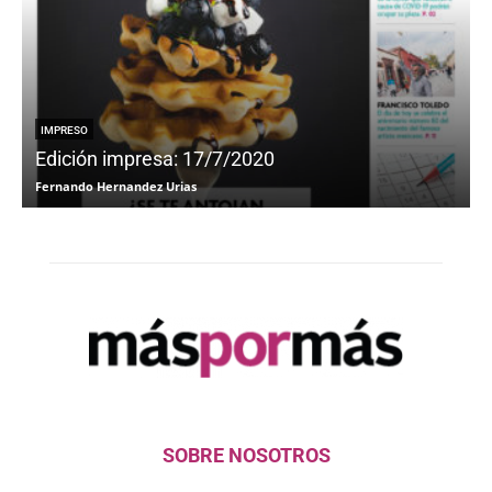
IMPRESO
Edición impresa: 17/7/2020
Fernando Hernandez Urias
F
SOBRE NOSOTROS