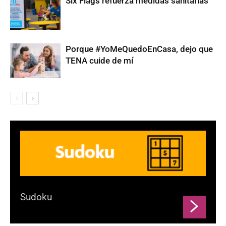
Six Flags refuerza medidas sanitarias
Porque #YoMeQuedoEnCasa, dejo que
TENA cuide de mí
Sudoku