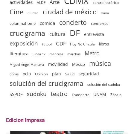
CDMX
Arte
actividades
ALDF
centro histórico
ciudad de méxico
Cine
clima
Ciudad
concierto
comida
columnahome
conciertos
DF
crucigrama
cultura
entrevista
exposición
GDF
Hoy No Circula
libros
futbol
Metro
literatura
Línea 12
mancera
marchas
música
movilidad
México
Miguel Ángel Mancera
ocio
plan
seguridad
Opinión
Salud
obras
solución del crucigrama
solución del sudoku
sudoku
teatro
SSPDF
UNAM
Zócalo
Transporte
Edicion Impresa