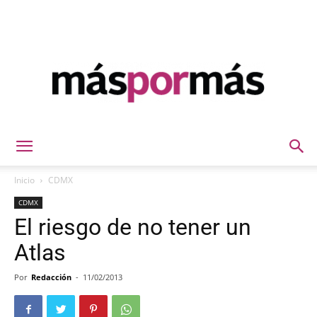
Máspormás
Inicio
CDMX
CDMX
El riesgo de no tener un
Atlas
Por
Redacción
-
11/02/2013