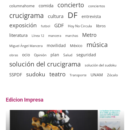
concierto
comida
columnahome
conciertos
DF
crucigrama
cultura
entrevista
exposición
GDF
Hoy No Circula
libros
futbol
Metro
literatura
Línea 12
mancera
marchas
música
movilidad
México
Miguel Ángel Mancera
ocio
plan
seguridad
Opinión
Salud
obras
solución del crucigrama
solución del sudoku
sudoku
teatro
SSPDF
UNAM
Zócalo
Transporte
Edicion Impresa