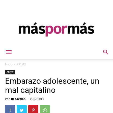
Máspormás
Inicio
CDMX
CDMX
Embarazo adolescente, un
mal capitalino
Por
Redacción
-
14/02/2013