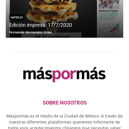
IMPRESO
Edición impresa: 17/7/2020
Fernando Hernandez Urias
F
SOBRE NOSOTROS
Máspormás es el medio de la Ciudad de México. A través de
nuestras diferentes plataformas queremos informarte de
todos esos acontecimientos chilangos que necesitas saber