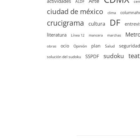
Arte
actividades
ALDF
cen
ciudad de méxico
columna
clima
DF
crucigrama
cultura
entrevi
Metr
literatura
Línea 12
mancera
marchas
ocio
plan
segurida
Opinión
Salud
obras
sudoku
tea
SSPDF
solución del sudoku