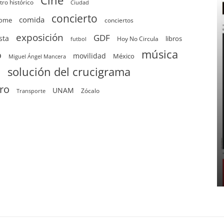
Cine
tro histórico
Ciudad
concierto
comida
home
conciertos
exposición
GDF
sta
Hoy No Circula
libros
futbol
música
o
movilidad
México
Miguel Ángel Mancera
solución del crucigrama
d
tro
UNAM
Zócalo
Transporte