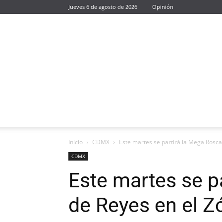
Jueves 6 de agosto de 2026
Opinión
Inicio
CDMX
Este martes se partirá la Mega Rosca
CDMX
Este martes se p
de Reyes en el Z