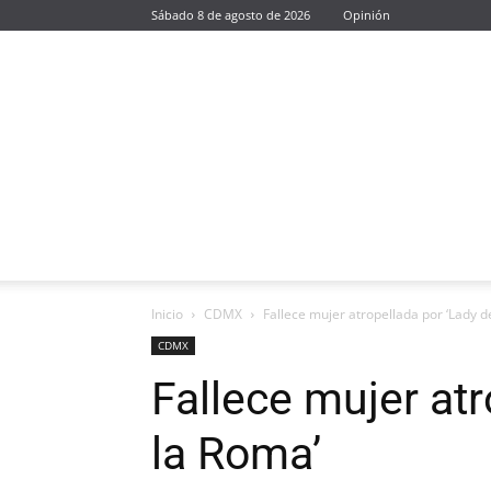
Sábado 8 de agosto de 2026
Opinión
Inicio
CDMX
Fallece mujer atropellada por ‘Lady d
CDMX
Fallece mujer atr
la Roma’