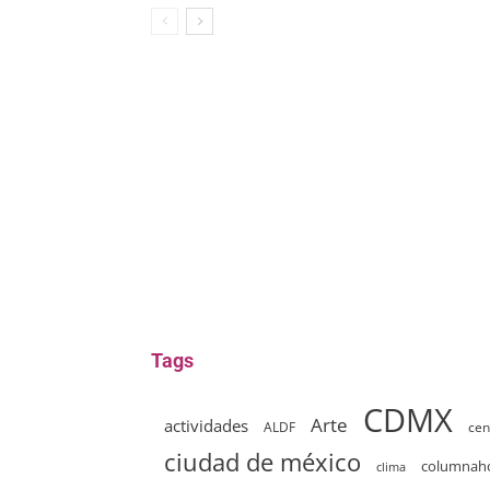
Tags
CDMX
Arte
actividades
ALDF
cen
ciudad de méxico
columna
clima