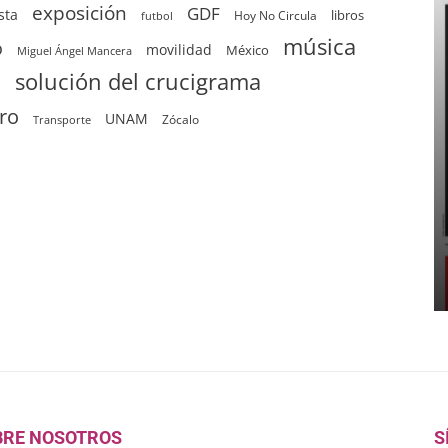
exposición
GDF
sta
Hoy No Circula
libros
futbol
música
o
movilidad
México
Miguel Ángel Mancera
solución del crucigrama
d
tro
UNAM
Zócalo
Transporte
BRE NOSOTROS
S