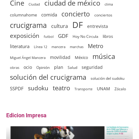
ciudad de méxico
Cine
clima
Ciudad
concierto
comida
columnahome
conciertos
DF
crucigrama
cultura
entrevista
exposición
GDF
Hoy No Circula
libros
futbol
Metro
literatura
Línea 12
mancera
marchas
música
movilidad
México
Miguel Ángel Mancera
ocio
plan
seguridad
Opinión
Salud
obras
solución del crucigrama
solución del sudoku
sudoku
teatro
SSPDF
UNAM
Zócalo
Transporte
Edicion Impresa