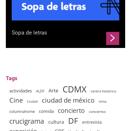
Sopa de letras
Tags
CDMX
Arte
actividades
ALDF
centro histórico
ciudad de méxico
Cine
clima
Ciudad
concierto
comida
columnahome
conciertos
DF
crucigrama
cultura
entrevista
exposición