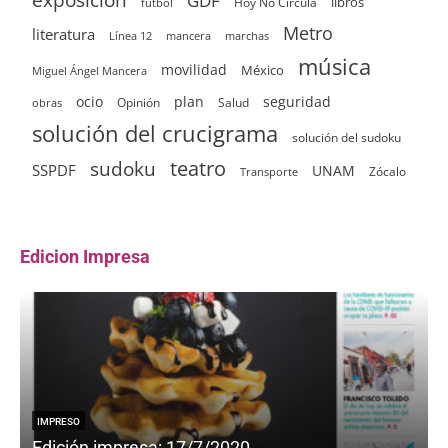
GDF
Hoy No Circula
libros
futbol
Metro
literatura
Línea 12
mancera
marchas
música
movilidad
México
Miguel Ángel Mancera
ocio
plan
seguridad
Opinión
Salud
obras
solución del crucigrama
solución del sudoku
sudoku
teatro
SSPDF
UNAM
Zócalo
Transporte
Edicion Impresa
IMPRESO
Edición impresa: 17/7/2020