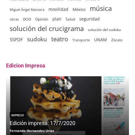
música
movilidad
México
Miguel Ángel Mancera
ocio
plan
seguridad
Opinión
Salud
obras
solución del crucigrama
solución del sudoku
sudoku
teatro
SSPDF
UNAM
Zócalo
Transporte
Edicion Impresa
IMPRESO
Edición impresa: 17/7/2020
Fernando Hernandez Urias
F