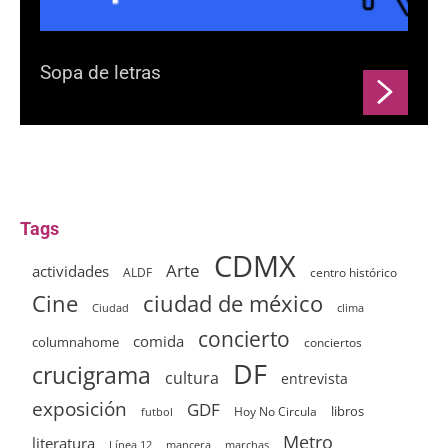
Sopa de letras
Tags
CDMX
Arte
actividades
ALDF
centro histórico
ciudad de méxico
Cine
clima
Ciudad
concierto
comida
columnahome
conciertos
DF
crucigrama
cultura
entrevista
exposición
GDF
Hoy No Circula
libros
futbol
Metro
literatura
Línea 12
mancera
marchas