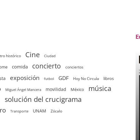
E
Cine
tro histórico
Ciudad
concierto
comida
home
conciertos
exposición
GDF
sta
Hoy No Circula
libros
futbol
música
o
movilidad
México
Miguel Ángel Mancera
solución del crucigrama
d
tro
UNAM
Zócalo
Transporte