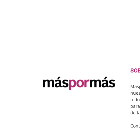
SO
Másp
nues
todo
para
de l
Cont