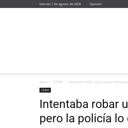
Viernes 7 de agosto de 2026
Opinión
Inicio
CDMX
Intentaba robar una caseta telefónica,
CDMX
Intentaba robar u
pero la policía lo