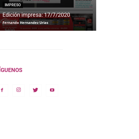
IMPRESO
IMPRESO
Edición impresa: 17/7/2020
Edición impre
Fernando Hernandez Urias
Fernando Hernandez
ÍGUENOS