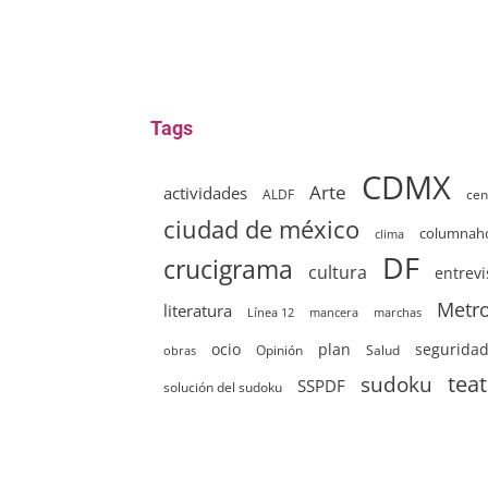
Tags
CDMX
Arte
actividades
ALDF
cen
ciudad de méxico
columna
clima
DF
crucigrama
cultura
entrevi
Metr
literatura
Línea 12
mancera
marchas
ocio
plan
segurida
Opinión
Salud
obras
sudoku
tea
SSPDF
solución del sudoku