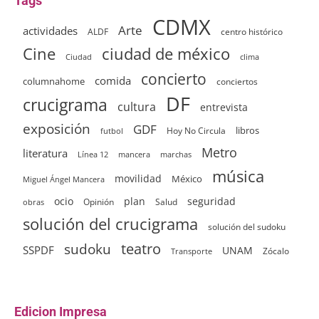
Tags
CDMX
Arte
actividades
ALDF
centro histórico
ciudad de méxico
Cine
clima
Ciudad
concierto
comida
columnahome
conciertos
DF
crucigrama
cultura
entrevista
exposición
GDF
Hoy No Circula
libros
futbol
Metro
literatura
Línea 12
mancera
marchas
música
movilidad
México
Miguel Ángel Mancera
ocio
plan
seguridad
Opinión
Salud
obras
solución del crucigrama
solución del sudoku
sudoku
teatro
SSPDF
UNAM
Zócalo
Transporte
Edicion Impresa