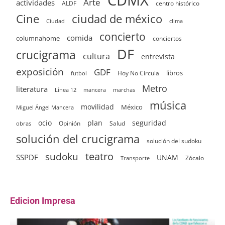
CDMX
Arte
actividades
ALDF
centro histórico
ciudad de méxico
Cine
clima
Ciudad
concierto
comida
columnahome
conciertos
DF
crucigrama
cultura
entrevista
exposición
GDF
Hoy No Circula
libros
futbol
Metro
literatura
Línea 12
mancera
marchas
música
movilidad
México
Miguel Ángel Mancera
ocio
plan
seguridad
Opinión
Salud
obras
solución del crucigrama
solución del sudoku
sudoku
teatro
SSPDF
UNAM
Zócalo
Transporte
Edicion Impresa