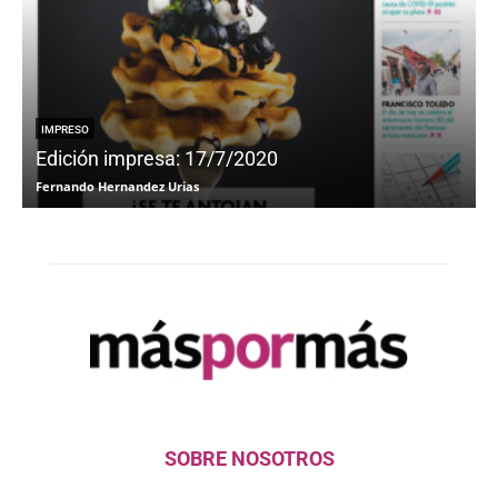
IMPRESO
Edición impresa: 17/7/2020
Fernando Hernandez Urias
F
SOBRE NOSOTROS