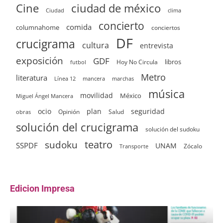
ciudad de méxico
Cine
clima
Ciudad
concierto
comida
columnahome
conciertos
DF
crucigrama
cultura
entrevista
exposición
GDF
Hoy No Circula
libros
futbol
Metro
literatura
Línea 12
mancera
marchas
música
movilidad
México
Miguel Ángel Mancera
ocio
plan
seguridad
Opinión
Salud
obras
solución del crucigrama
solución del sudoku
sudoku
teatro
SSPDF
UNAM
Zócalo
Transporte
Edicion Impresa