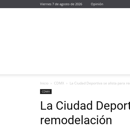
Viernes 7 de agosto de 2026
Opinión
Inicio
CDMX
La Ciudad Deportiva se alista para r
CDMX
La Ciudad Deporti
remodelación