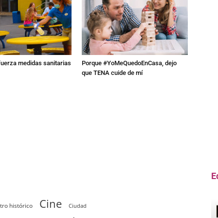
fuerza medidas sanitarias
Porque #YoMeQuedoEnCasa, dejo
que TENA cuide de mí
E
Cine
tro histórico
Ciudad