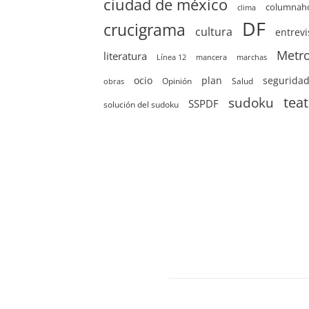
ciudad de méxico
columna
clima
DF
crucigrama
cultura
entrevi
Metr
literatura
Línea 12
mancera
marchas
ocio
plan
segurida
Opinión
Salud
obras
sudoku
tea
SSPDF
solución del sudoku