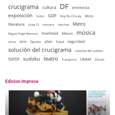
DF
crucigrama
cultura
entrevista
exposición
GDF
Hoy No Circula
libros
futbol
Metro
literatura
Línea 12
mancera
marchas
música
movilidad
México
Miguel Ángel Mancera
ocio
plan
seguridad
Opinión
Salud
obras
solución del crucigrama
solución del sudoku
sudoku
teatro
SSPDF
UNAM
Zócalo
Transporte
Edicion Impresa