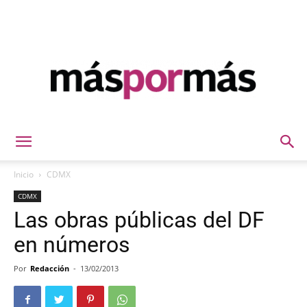
Máspormás
Inicio
CDMX
CDMX
Las obras públicas del DF
en números
Por
Redacción
-
13/02/2013