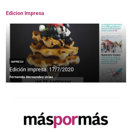
Edicion Impresa
IMPRESO
Edición impresa: 17/7/2020
Fernando Hernandez Urias
F