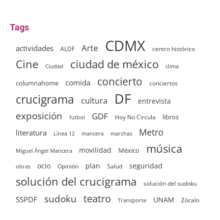
Tags
CDMX
Arte
actividades
ALDF
centro histórico
ciudad de méxico
Cine
clima
Ciudad
concierto
comida
columnahome
conciertos
DF
crucigrama
cultura
entrevista
exposición
GDF
Hoy No Circula
libros
futbol
Metro
literatura
Línea 12
mancera
marchas
música
movilidad
México
Miguel Ángel Mancera
ocio
plan
seguridad
Opinión
Salud
obras
solución del crucigrama
solución del sudoku
sudoku
teatro
SSPDF
UNAM
Zócalo
Transporte