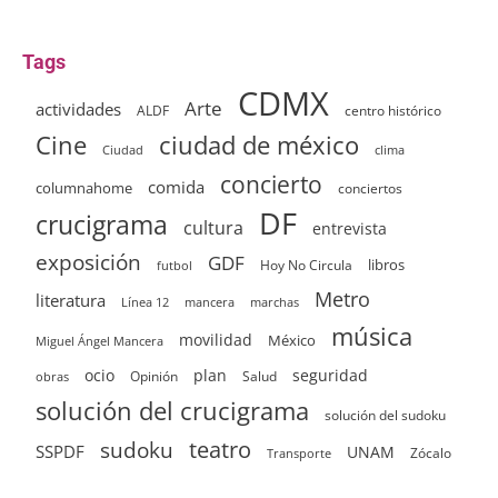
Tags
CDMX
Arte
actividades
ALDF
centro histórico
ciudad de méxico
Cine
clima
Ciudad
concierto
comida
columnahome
conciertos
DF
crucigrama
cultura
entrevista
exposición
GDF
Hoy No Circula
libros
futbol
Metro
literatura
Línea 12
mancera
marchas
música
movilidad
México
Miguel Ángel Mancera
ocio
plan
seguridad
Opinión
Salud
obras
solución del crucigrama
solución del sudoku
sudoku
teatro
SSPDF
UNAM
Zócalo
Transporte