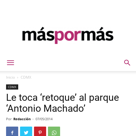
Máspormás
Inicio
CDMX
CDMX
Le toca ‘retoque’ al parque
‘Antonio Machado’
Por
Redacción
-
07/05/2014