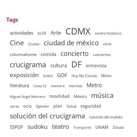
Tags
CDMX
Arte
actividades
ALDF
centro histórico
ciudad de méxico
Cine
clima
Ciudad
concierto
comida
columnahome
conciertos
DF
crucigrama
cultura
entrevista
exposición
GDF
Hoy No Circula
libros
futbol
Metro
literatura
Línea 12
mancera
marchas
música
movilidad
México
Miguel Ángel Mancera
ocio
plan
seguridad
Opinión
Salud
obras
solución del crucigrama
solución del sudoku
sudoku
teatro
SSPDF
UNAM
Zócalo
Transporte