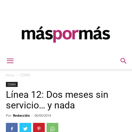
Máspormás
Inicio
CDMX
CDMX
Línea 12: Dos meses sin
servicio… y nada
Por
Redacción
-
06/05/2014