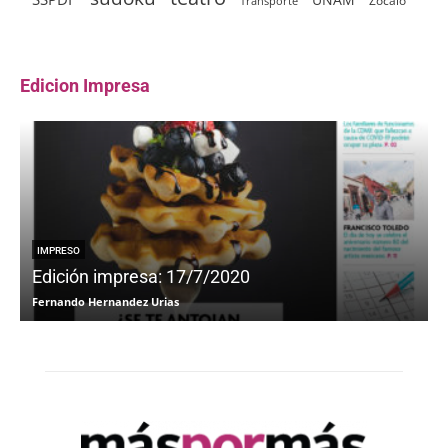
Zócalo
Transporte
Edicion Impresa
IMPRESO
Edición impresa: 17/7/2020
Fernando Hernandez Urias
F