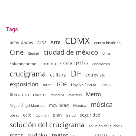
Tags
CDMX
Arte
actividades
ALDF
centro histórico
ciudad de méxico
Cine
clima
Ciudad
concierto
comida
columnahome
conciertos
DF
crucigrama
cultura
entrevista
exposición
GDF
Hoy No Circula
libros
futbol
Metro
literatura
Línea 12
mancera
marchas
música
movilidad
México
Miguel Ángel Mancera
ocio
plan
seguridad
Opinión
Salud
obras
solución del crucigrama
solución del sudoku
sudoku
teatro
SSPDF
UNAM