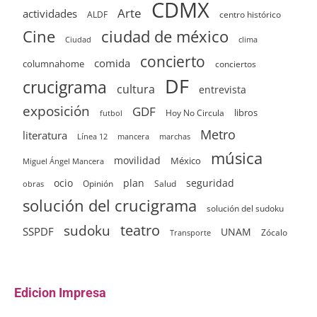
CDMX
Arte
actividades
ALDF
centro histórico
ciudad de méxico
Cine
clima
Ciudad
concierto
comida
columnahome
conciertos
DF
crucigrama
cultura
entrevista
exposición
GDF
Hoy No Circula
libros
futbol
Metro
literatura
Línea 12
mancera
marchas
música
movilidad
México
Miguel Ángel Mancera
ocio
plan
seguridad
Opinión
Salud
obras
solución del crucigrama
solución del sudoku
sudoku
teatro
SSPDF
UNAM
Zócalo
Transporte
Edicion Impresa