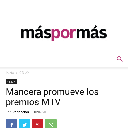
Máspormás
Inicio
CDMX
CDMX
Mancera promueve los
premios MTV
Por
Redacción
-
10/07/2013