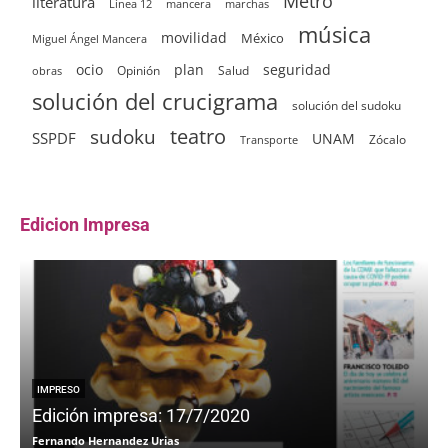
Metro
literatura
Línea 12
mancera
marchas
música
movilidad
México
Miguel Ángel Mancera
ocio
plan
seguridad
Opinión
Salud
obras
solución del crucigrama
solución del sudoku
sudoku
teatro
SSPDF
UNAM
Zócalo
Transporte
Edicion Impresa
IMPRESO
Edición impresa: 17/7/2020
Fernando Hernandez Urias
F