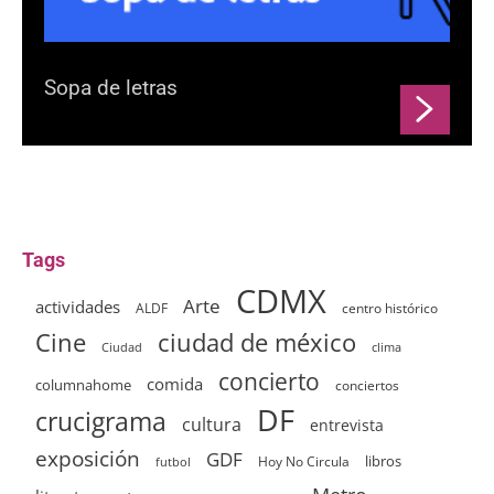
Sopa de letras
Tags
CDMX
Arte
actividades
ALDF
centro histórico
ciudad de méxico
Cine
clima
Ciudad
concierto
comida
columnahome
conciertos
DF
crucigrama
cultura
entrevista
exposición
GDF
Hoy No Circula
libros
futbol